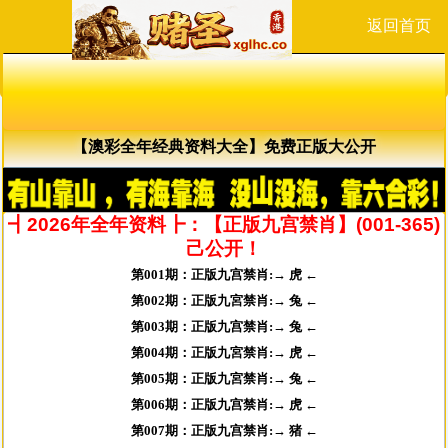
返回首页
【澳彩全年经典资料大全】免费正版大公开
┫2026年全年资料┣：【正版九宫禁肖】(001-365)
己公开！
第001期：正版九宫禁肖:→ 虎 ←
第002期：正版九宮禁肖:→ 兔 ←
第003期：正版九宫禁肖:→ 兔 ←
第004期：正版九宮禁肖:→ 虎 ←
第005期：正版九宮禁肖:→ 兔 ←
第006期：正版九宫禁肖:→ 虎 ←
第007期：正版九宫禁肖:→ 猪 ←