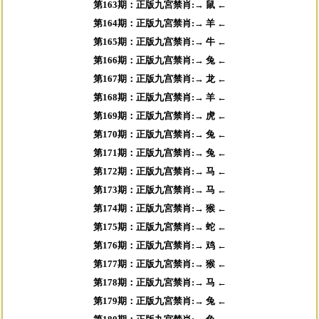
第163期：正版九宮禁肖:→ 鼠 ←
第164期：正版九宮禁肖:→ 羊 ←
第165期：正版九宫禁肖:→ 牛 ←
第166期：正版九宫禁肖:→ 兔 ←
第167期：正版九宫禁肖:→ 龙 ←
第168期：正版九宫禁肖:→ 羊 ←
第169期：正版九宫禁肖:→ 虎 ←
第170期：正版九宫禁肖:→ 兔 ←
第171期：正版九宫禁肖:→ 兔 ←
第172期：正版九宫禁肖:→ 马 ←
第173期：正版九宫禁肖:→ 马 ←
第174期：正版九宮禁肖:→ 猴 ←
第175期：正版九宮禁肖:→ 蛇 ←
第176期：正版九宫禁肖:→ 鸡 ←
第177期：正版九宮禁肖:→ 猴 ←
第178期：正版九宮禁肖:→ 马 ←
第179期：正版九宮禁肖:→ 兔 ←