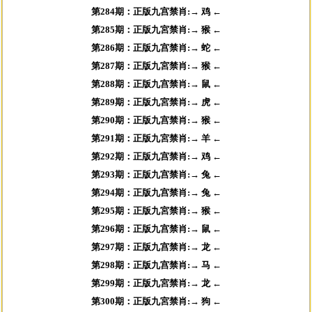
第284期：正版九宫禁肖:→ 鸡 ←
第285期：正版九宮禁肖:→ 猴 ←
第286期：正版九宫禁肖:→ 蛇 ←
第287期：正版九宮禁肖:→ 猴 ←
第288期：正版九宫禁肖:→ 鼠 ←
第289期：正版九宮禁肖:→ 虎 ←
第290期：正版九宫禁肖:→ 猴 ←
第291期：正版九宮禁肖:→ 羊 ←
第292期：正版九宫禁肖:→ 鸡 ←
第293期：正版九宫禁肖:→ 兔 ←
第294期：正版九宫禁肖:→ 兔 ←
第295期：正版九宮禁肖:→ 猴 ←
第296期：正版九宫禁肖:→ 鼠 ←
第297期：正版九宫禁肖:→ 龙 ←
第298期：正版九宫禁肖:→ 马 ←
第299期：正版九宮禁肖:→ 龙 ←
第300期：正版九宮禁肖:→ 狗 ←