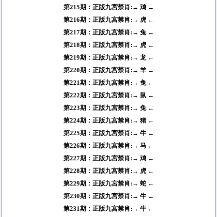
第215期：正版九宮禁肖:→ 鸡 ←
第216期：正版九宫禁肖:→ 虎 ←
第217期：正版九宫禁肖:→ 兔 ←
第218期：正版九宮禁肖:→ 虎 ←
第219期：正版九宫禁肖:→ 龙 ←
第220期：正版九宫禁肖:→ 羊 ←
第221期：正版九宫禁肖:→ 兔 ←
第222期：正版九宮禁肖:→ 鼠 ←
第223期：正版九宮禁肖:→ 兔 ←
第224期：正版九宫禁肖:→ 猪 ←
第225期：正版九宮禁肖:→ 牛 ←
第226期：正版九宫禁肖:→ 马 ←
第227期：正版九宮禁肖:→ 鸡 ←
第228期：正版九宫禁肖:→ 虎 ←
第229期：正版九宮禁肖:→ 蛇 ←
第230期：正版九宮禁肖:→ 牛 ←
第231期：正版九宫禁肖:→ 牛 ←