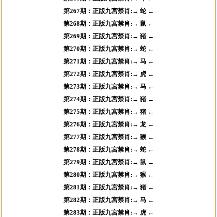
第267期：正版九宮禁肖:→ 蛇 ←
第268期：正版九宫禁肖:→ 鼠 ←
第269期：正版九宮禁肖:→ 猪 ←
第270期：正版九宫禁肖:→ 蛇 ←
第271期：正版九宫禁肖:→ 马 ←
第272期：正版九宮禁肖:→ 虎 ←
第273期：正版九宮禁肖:→ 马 ←
第274期：正版九宮禁肖:→ 猪 ←
第275期：正版九宫禁肖:→ 猪 ←
第276期：正版九宮禁肖:→ 龙 ←
第277期：正版九宮禁肖:→ 猴 ←
第278期：正版九宮禁肖:→ 蛇 ←
第279期：正版九宮禁肖:→ 鼠 ←
第280期：正版九宫禁肖:→ 猴 ←
第281期：正版九宮禁肖:→ 猪 ←
第282期：正版九宮禁肖:→ 马 ←
第283期：正版九宮禁肖:→ 虎 ←