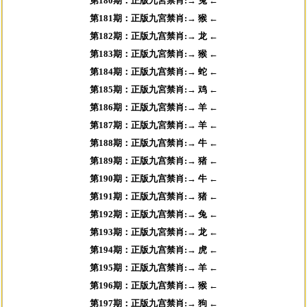
第180期：正版九宮禁肖:→ 兔 ←
第181期：正版九宮禁肖:→ 猴 ←
第182期：正版九宫禁肖:→ 龙 ←
第183期：正版九宮禁肖:→ 猴 ←
第184期：正版九宫禁肖:→ 蛇 ←
第185期：正版九宮禁肖:→ 鸡 ←
第186期：正版九宮禁肖:→ 羊 ←
第187期：正版九宮禁肖:→ 羊 ←
第188期：正版九宫禁肖:→ 牛 ←
第189期：正版九宫禁肖:→ 猪 ←
第190期：正版九宫禁肖:→ 牛 ←
第191期：正版九宫禁肖:→ 猪 ←
第192期：正版九宫禁肖:→ 兔 ←
第193期：正版九宮禁肖:→ 龙 ←
第194期：正版九宫禁肖:→ 虎 ←
第195期：正版九宫禁肖:→ 羊 ←
第196期：正版九宫禁肖:→ 猴 ←
第197期：正版九宫禁肖:→ 狗 ←