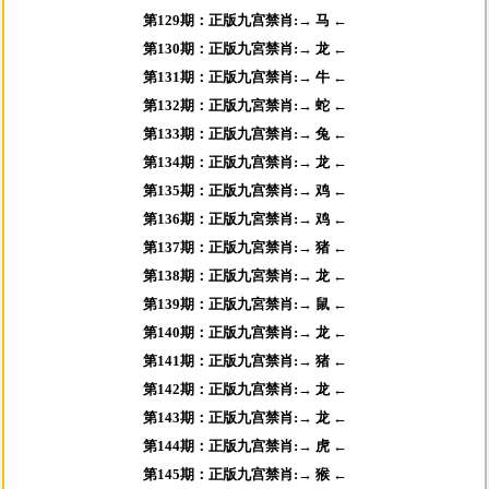
第129期：正版九宫禁肖:→ 马 ←
第130期：正版九宮禁肖:→ 龙 ←
第131期：正版九宫禁肖:→ 牛 ←
第132期：正版九宮禁肖:→ 蛇 ←
第133期：正版九宫禁肖:→ 兔 ←
第134期：正版九宫禁肖:→ 龙 ←
第135期：正版九宫禁肖:→ 鸡 ←
第136期：正版九宮禁肖:→ 鸡 ←
第137期：正版九宮禁肖:→ 猪 ←
第138期：正版九宮禁肖:→ 龙 ←
第139期：正版九宮禁肖:→ 鼠 ←
第140期：正版九宫禁肖:→ 龙 ←
第141期：正版九宫禁肖:→ 猪 ←
第142期：正版九宫禁肖:→ 龙 ←
第143期：正版九宫禁肖:→ 龙 ←
第144期：正版九宫禁肖:→ 虎 ←
第145期：正版九宫禁肖:→ 猴 ←