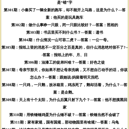
是“错”字
第301期：小秦买了一辆全新的跑车，却不能开上马路，这是为什么？---答
案：他买的是玩具跑车
第302期：做什么事睁一只眼，闭一只眼比较好？---答案：照相的
第303期：书店里买不到什么书？---答案：遗书
第304期：什么情况一山可容二虎？---答案：一公一母。
第305期：报纸上登的消息不一定百分之百是真的，但什么消息绝对假不了?--
-答案：报纸上的年、月、日
第306期：油漆工的徒弟叫啥？---答案：好色之徒
第307期：母亲节那天，你如果不想让母亲洗碗，又不想自己动手的话，你该
怎么办？---答案：跟她说:妈留着明天洗吧.
第308期：一只鸡，一只鹅，放冰箱里，鸡冻死了，鹅却活着，为什么？---答
案：是企鹅。
第309期：天上有十个太阳，为什么后翼只射下九个？---答案：他不想摸黑回
家
第310期：用铁锤锤鸡蛋为什么锤不破？---答案：铁锤当然不会破了
第311期：家有家规，国有国规，那动物园里有啥规?---答案：乌龟