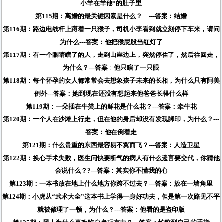
小羊在羊他*的肚子里
第115期：离婚的最关键因素是什么？ ---答案：结婚
第116期：路边电线杆上蹲着一只猴子，司机小李看到就立刻停下车来，请问
为什么---答案：他把猴屁股当红灯了
第117期：有一个眼睛瞎了的人，走到山崖边上，突然停住了，然后往回走，
为什么？---答案：他只瞎了一只眼
第118期：每个怀孕的女人都常常会去想象孩子未来的长相，为什么只有阿美
例外---答案：她到现在还没有想起来他爸爸长得什么样
第119期：一朵插在牛粪上的鲜花是什么花？---答案：牵牛花
第120期：一个人在沙滩上行走，但在他的身后却没有发现脚印，为什么？---
答案：他在倒着走
第121期：什么贵重的东西最容易不翼而飞？---答案：人造卫星
第122期：换心手术失败，医生问快要断气的病人有什么遗言要交代，你猜他
会说什么？?---答案：其实你不懂我的心
第123期：一本书放在地上什么地方你跨不过去？---答案：放在一墙角里
第124期：小虎从“武术大全”这本书上学得一身好功夫，但是第一次路见不平
就被修理了一顿，为什么？---答案：他看的是盗印版