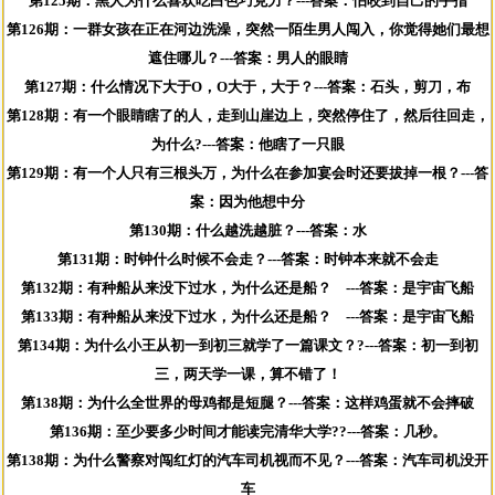
第125期：黑人为什么喜欢吃白色巧克力？---答案：怕咬到自己的手指
第126期：一群女孩在正在河边洗澡，突然一陌生男人闯入，你觉得她们最想
遮住哪儿？---答案：男人的眼睛
第127期：什么情况下大于O，O大于，大于？---答案：石头，剪刀，布
第128期：有一个眼睛瞎了的人，走到山崖边上，突然停住了，然后往回走，
为什么?---答案：他瞎了一只眼
第129期：有一个人只有三根头万，为什么在参加宴会时还要拔掉一根？---答
案：因为他想中分
第130期：什么越洗越脏？---答案：水
第131期：时钟什么时候不会走？---答案：时钟本来就不会走
第132期：有种船从来没下过水，为什么还是船？ ---答案：是宇宙飞船
第133期：有种船从来没下过水，为什么还是船？ ---答案：是宇宙飞船
第134期：为什么小王从初一到初三就学了一篇课文？?---答案：初一到初
三，两天学一课，算不错了！
第138期：为什么全世界的母鸡都是短腿？---答案：这样鸡蛋就不会摔破
第136期：至少要多少时间才能读完清华大学??---答案：几秒。
第138期：为什么警察对闯红灯的汽车司机视而不见？---答案：汽车司机没开
车