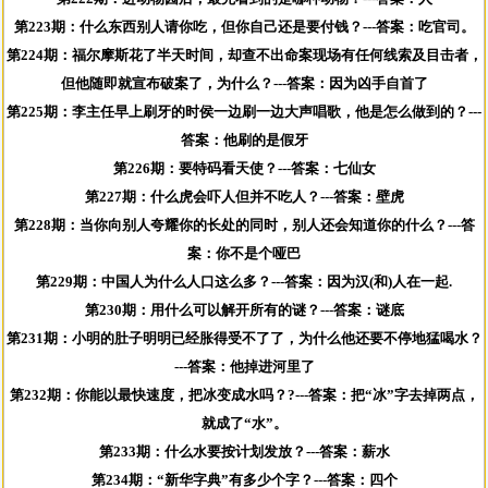
第223期：什么东西别人请你吃，但你自己还是要付钱？---答案：吃官司。
第224期：福尔摩斯花了半天时间，却查不出命案现场有任何线索及目击者，
但他随即就宣布破案了，为什么？---答案：因为凶手自首了
第225期：李主任早上刷牙的时侯一边刷一边大声唱歌，他是怎么做到的？---
答案：他刷的是假牙
第226期：要特码看天使？---答案：七仙女
第227期：什么虎会吓人但并不吃人？---答案：壁虎
第228期：当你向别人夸耀你的长处的同时，别人还会知道你的什么？---答
案：你不是个哑巴
第229期：中国人为什么人口这么多？---答案：因为汉(和)人在一起.
第230期：用什么可以解开所有的谜？---答案：谜底
第231期：小明的肚子明明已经胀得受不了了，为什么他还要不停地猛喝水？
---答案：他掉进河里了
第232期：你能以最快速度，把冰变成水吗？?---答案：把“冰”字去掉两点，
就成了“水”。
第233期：什么水要按计划发放？---答案：薪水
第234期：“新华字典”有多少个字？---答案：四个