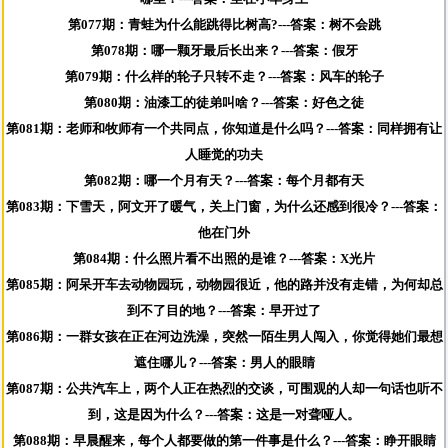
第077期：青蛙为什么能跳得比树高?---答案：树不会跳
第078期：哪一颗牙最后长出来？---答案：假牙
第079期：什么样的轮子只转不走？---答案：风车的轮子
第080期：油漆工的徒弟叫啥？---答案：好色之徒
第081期：老师和牧师有一个共同点，你知道是什么吗？---答案：同样拥有让
人睡觉的功夫
第082期：哪一个月有天？---答案：每个月都有天
第083期：下雪天，阿文开了暖气，关上门窗，为什么还感到很冷？---答案：
他在门外
第084期：什么照片看不出照的是谁？---答案：X光片
第085期：阿呆开车去动物园玩，动物园很近，他的路并没有走错，为何却总
到不了目的地？---答案：早开过了
第086期：一群女孩在正在河边洗澡，突然一陌生男人闯入，你觉得她们最想
遮住哪儿？---答案：男人的眼睛
第087期：公共汽车上，两个人正在热烈的交谈，可围观的人却一句话也听不
到，这是因为什么？---答案：这是一对聋哑人。
第088期：早晨醒来，每个人都要做的第一件事是什么？---答案：睁开眼睛