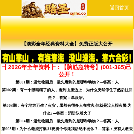
返回首页
【澳彩全年经典资料大全】免费正版大公开
┫2026年全年资料┣：【脑筋急转弯】(001-365)
己
公开！
第001期：进动物园后，最先看到的是哪种动物？---答案：人
第002期：有一个眼睛瞎了的人，走到山崖边上，为什么突然停住了然后往回
走？---答案：单眼瞎。
第003期：有个地方万生了火灾，虽然有很多人在救火,但就是没人报火警,为
什么?---答案：消防队着火了
第004期：进动物园后，最先看到的是哪种动物？---答案：人
第005期：为什么老虎打架,非要拼个你死我活绝不罢休？---答案：没有人敢去