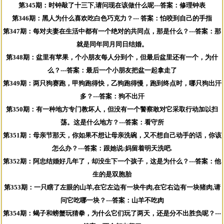
第345期：时钟敲了十三下,请问现在该做什么呢---答案：修理钟表
第346期：黑人为什么喜欢吃白色巧克力？--- 答案：怕咬到自己的手指
第347期：每对夫妻在生活中都有一个绝对的共同点，那是什么？---答案：那
就是同年同月同日结婚。
第348期：盆里有苹果，个小朋友每人分到个，但最后盆里还有一个，为什
么？---答案：最后一个小朋友把盆一起拿走了
第349期：两只狗赛跑，甲狗跑得快，乙狗跑得慢，跑到终点时，哪只狗出汗
多？---答案：狗不出汗
第350期：有一种地方专门教坏人，但没有一个警察敢对它采取行动加以扫
荡。这是什么地方？---答案：看守所
第351期：母亲节那天，你如果不想让母亲洗碗，又不想自己动手的话，你该
怎么办？---答案：跟她说:妈留着明天洗吧.
第352期：阿忠结婚好几年了，却没生下一个孩子，这是为什么？---答案：他
生的是双胞胎
第353期：一只瞎了左眼的山羊,在它左边有一块牛肉,在它右边有一块猪肉,请
问它吃哪一块？---答案：山羊不吃肉
第354期：蝎子和螃蟹玩猜拳，为什么它们玩了两天，还是分不出胜负呢？---