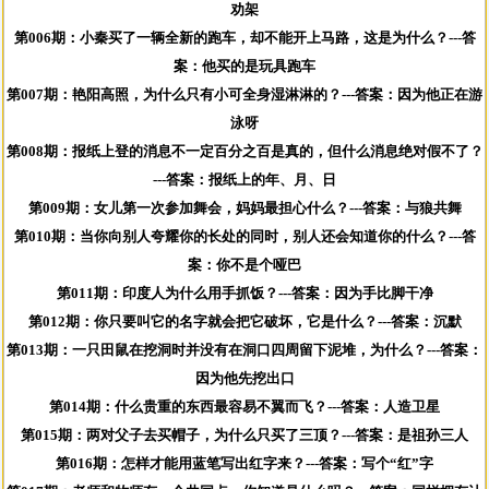
劝架
第006期：小秦买了一辆全新的跑车，却不能开上马路，这是为什么？---答
案：他买的是玩具跑车
第007期：艳阳高照，为什么只有小可全身湿淋淋的？---答案：因为他正在游
泳呀
第008期：报纸上登的消息不一定百分之百是真的，但什么消息绝对假不了？
---答案：报纸上的年、月、日
第009期：女儿第一次参加舞会，妈妈最担心什么？---答案：与狼共舞
第010期：当你向别人夸耀你的长处的同时，别人还会知道你的什么？---答
案：你不是个哑巴
第011期：印度人为什么用手抓饭？---答案：因为手比脚干净
第012期：你只要叫它的名字就会把它破坏，它是什么？---答案：沉默
第013期：一只田鼠在挖洞时并没有在洞口四周留下泥堆，为什么？---答案：
因为他先挖出口
第014期：什么贵重的东西最容易不翼而飞？---答案：人造卫星
第015期：两对父子去买帽子，为什么只买了三顶？---答案：是祖孙三人
第016期：怎样才能用蓝笔写出红字来？---答案：写个“红”字