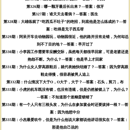
第326期：哪一颗牙最后长出来？---答案：假牙
第327期：谁天天去看病？---答案：医生
第328期：大雄练就了“吃西瓜不吐子”的绝招，到底他是怎么练成的？---答
案：吃得是无子西瓜呀
第329期：阿呆开车去动物园玩，动物园很近，他的路并没有走错，为何却总
到不了目的地？---答案：早开过了
第330期：小李因工作需要常应酬交际，虽然每天都很早回家，可是老婆还是
抱怨不断。为什么？---答案：他是早上才回家
第331期：为什么女人穿高跟鞋后，就代表她快结婚了？---答案：因为穿高跟
鞋走得慢，很容易被男人追上
第332期：什么情况下大于O，O大于，大于？---答案：石头，剪刀，布
第333期：小虎的机车既没有锁，也没有违规，但是仍然被锁上了，为什么？
---答案：不知道那个迷糊蛋锁错了
第334期：有一个人只有三根头发，为什么在参加宴会时还要拔掉一根？---答
案：因为他想中分
第335期：小杰最爱吹牛，但是为什么他说大家都说他讲话很实在？---答案：
那是他自己说的