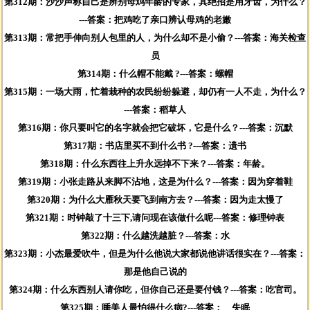
第312期：沙沙声称自己是辨别母鸡年龄的专家，其绝招是用牙齿，为什么？
---答案：把鸡吃了亲口辨认母鸡的老嫩
第313期：常把手伸向别人包里的人，为什么却不是小偷？---答案：海关检查
员
第314期：什么帽不能戴 ?---答案：螺帽
第315期：一场大雨，忙着栽种的农民纷纷躲避，却仍有一人不走，为什么？
---答案：稻草人
第316期：你只要叫它的名字就会把它破坏，它是什么？---答案：沉默
第317期：书店里买不到什么书 ?---答案：遗书
第318期：什么东西往上升永远掉不下来？---答案：年龄。
第319期：小张走路从来脚不沾地，这是为什么？---答案：因为穿着鞋
第320期：为什么大雁秋天要飞到南方去？---答案：因为走太慢了
第321期：时钟敲了十三下,请问现在该做什么呢---答案：修理钟表
第322期：什么越洗越脏？---答案：水
第323期：小杰最爱吹牛，但是为什么他说大家都说他讲话很实在？---答案：
那是他自己说的
第324期：什么东西别人请你吃，但你自己还是要付钱？---答案：吃官司。
第325期：睡美人最怕得什么病?---答案： 失眠