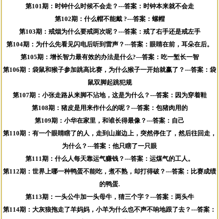
第101期：时钟什么时候不会走？---答案：时钟本来就不会走
第102期：什么帽不能戴 ?---答案：螺帽
第103期：戒烟为什么要戒两次呢？---答案：戒了右手还是戒左手
第104期：为什么先看见闪电后听到雷声？---答案：眼睛在前，耳朵在后。
第105期：增长智力最有效的办法是什么?---答案：吃一堑长一智
第106期：袋鼠和猴子参加跳高比赛，为什么猴子一开始就赢了？---答案：袋
鼠双脚起跳犯规
第107期：小张走路从来脚不沾地，这是为什么？---答案：因为穿着鞋
第108期：猪皮是用来作什么的呢？---答案：包猪肉用的
第109期：小华在家里，和谁长得最像？---答案：自己
第110期：有一个眼睛瞎了的人，走到山崖边上，突然停住了，然后往回走，
为什么？---答案：他只瞎了一只眼
第111期：什么人每天靠运气赚钱？---答案：运煤气的工人。
第112期：世界上哪一种鸭蛋不能吃，煮不熟，却打得破？---答案：比赛成绩
的鸭蛋.
第113期：一头公牛加一头母牛，猜三个字？---答案：两头牛
第114期：大灰狼拖走了羊妈妈，小羊为什么也不声不响地跟了去？---答案：