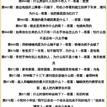
第064期：什么虎会吓人但并不吃人？---答案：壁虎
第065期：路边电线杆上蹲着一只猴子，司机小李看到就立刻停下车来，请问
为什么---答案：他把猴屁股当红灯了
第066期：离婚的最关键因素是什么？ ---答案：结婚
第067期：猪皮是用来作什么的呢？---答案：包猪肉用的
第068期：如果你生出来的儿子只有一只右手你会怎么办？---答案：怕什么他
不是还有一只左手嘛
第069期：用铁锤锤鸡蛋为什么锤不破？---答案：铁锤当然不会破了
第070期：爸爸买了一支笔，却不能写字，为什么？---答案：是电笔
第071期：常把手伸向别人包里的人，为什么却不是小偷？---答案：海关检查
员
第072期：家有家规，国有国规，那动物园里有啥规？---答案：乌龟
第073期：时钟敲了十三下,请问现在该做什么呢---答案：修理钟表
第074期：超人和蝙蝠侠的最大区别是什么？---答案：蝙蝠侠把内裤穿在里
面，超人把内裤穿在外面
第075期：什么时候时钟会响下？---答案：坏的时候
第076期：小明对小华说 “我可以坐在一个你永远也坐不到的地方！”他坐在
哪里？---答案：坐在小华身上