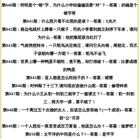
第040期：明明是个“错”字，为什么小华却偏偏说要“对”？---答案：的确是个
错字呀
第041期：什么照片看不出照的是谁？---答案：X光片
第042期：路边电线杆上蹲着一只猴子，司机小李看到就立刻停下车来，请问
为什么---答案：他把猴屁股当红灯了
第043期：气候突然转冷，一只鸵鸟决定南迁，请问它头向南，尾朝北，而爪
子该朝向哪一方呢？---答案：鸵鸟不会飞
第044期：世界上哪一种鸭蛋不能吃，煮不熟，却打得破？---答案：比赛成绩
的鸭蛋.
第045期：盲人都是怎么吃桔子的？---答案：瞎掰
第046期：时钟敲了十三下,请问现在该做什么呢---答案：修理钟表
第047期：为什么小王从初一到初三就学了一篇课文？?---答案：初一到初
三，两天学一课，算不错了！
第048期：一个离过五十次婚的女人，应该怎么形容她？(一个成语)---答案：
前“公”尽弃
第049期：一个人想在一夜里变成百万富翁，他该怎么办？---答案：做梦吧！
第050期：太平洋的中间是什么？?---答案：是平字