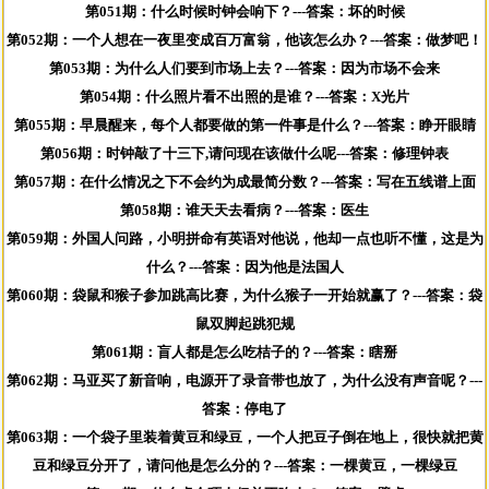
第051期：什么时候时钟会响下？---答案：坏的时候
第052期：一个人想在一夜里变成百万富翁，他该怎么办？---答案：做梦吧！
第053期：为什么人们要到市场上去？---答案：因为市场不会来
第054期：什么照片看不出照的是谁？---答案：X光片
第055期：早晨醒来，每个人都要做的第一件事是什么？---答案：睁开眼睛
第056期：时钟敲了十三下,请问现在该做什么呢---答案：修理钟表
第057期：在什么情况之下不会约为成最简分数？---答案：写在五线谱上面
第058期：谁天天去看病？---答案：医生
第059期：外国人问路，小明拼命有英语对他说，他却一点也听不懂，这是为
什么？---答案：因为他是法国人
第060期：袋鼠和猴子参加跳高比赛，为什么猴子一开始就赢了？---答案：袋
鼠双脚起跳犯规
第061期：盲人都是怎么吃桔子的？---答案：瞎掰
第062期：马亚买了新音响，电源开了录音带也放了，为什么没有声音呢？---
答案：停电了
第063期：一个袋子里装着黄豆和绿豆，一个人把豆子倒在地上，很快就把黄
豆和绿豆分开了，请问他是怎么分的？---答案：一棵黄豆，一棵绿豆