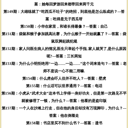
案：她每回梦游回来都带回来两千元
第149期：大雄练就了“吃西瓜不吐子”的绝招，到底他是怎么练成的？---答
案：吃得是无子西瓜呀
第150期：小华在家里，和谁长得最像？---答案：自己
第151期：袋鼠和猴子参加跳高比赛，为什么猴子一开始就赢了？---答案：袋
鼠双脚起跳犯规
第152期：家人问医生病人的情况,医生只举起个手指, 家人就哭了,是什么原因
呢?---答案：三长两短
第153期：为什么小明拒绝用“一边……一边……”这个词来造句？---答案：老
师不是说一心不能二用嘛.
第154期：什么虎会吓人但并不吃人？---答案：壁虎
第155期：什么话可以世界通用？---答案：电话
第156期：小虎从“武术大全”这本书上学得一身好功夫，但是第一次路见不平
就被修理了一顿，为什么？---答案：他看的是盗印版
第157期：一个人在沙滩上行走，但在他的身后却没有万现脚印，为什么？---
答案：他在倒着走
第158期：书店里买不到什么书？---答案：遗书