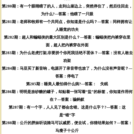
第280期：有一个眼睛瞎了的人，走到山崖边上，突然停住了，然后往回走，
为什么?---答案：他瞎了一只眼
第281期：老师和牧师有一个共同点，你知道是什么吗？---答案：同样拥有让
人睡觉的功夫
第282期：超人和蝙蝠侠的最大区别是什么？---答案：蝙蝠侠把内裤穿在里
面，超人把内裤穿在外面
第283期：为什么老虎打架,非要拼个你死我活绝不罢休？---答案：没有人敢去
劝架
第284期：马亚买了新音响，电源开了录音带也放了，为什么没有声音呢？---
答案：停电了
第285期：睡美人最怕得什么病?---答案： 失眠
第286期：明明是放砂糖的罐子，却贴着一张写着“盐”的标签，你知道作用何
在？---答案：骗蚂蚁
第287期：有一个字，人人见了都会念错。这是什么字？?---答案：这
是“错”字
第288期：公斤的胖妹听说骑马可以减肥，便去试，你猜结果如何？---答案：
马瘦子十公斤