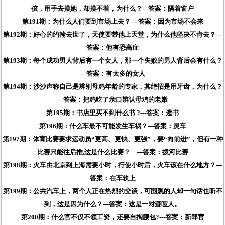
孩，用手去摸她，却摸不着，为什么？---答案：隔着窗户
第191期：为什么人们要到市场上去？--- 答案：因为市场不会来
第192期：好心的约翰去世了，天使要带他上天堂，为什么他坚决不肯去？---
答案：他有恐高症
第193期：每个成功男人背后有一个女人，那一个失败的男人背后会有什么？
---答案：有太多的女人
第194期：沙沙声称自己是辨别母鸡年龄的专家，其绝招是用牙齿，为什么？
---答案：把鸡吃了亲口辨认母鸡的老嫩
第195期：书店里买不到什么书 ?---答案：遗书
第196期：什么车最不可能发生车祸？---答案：灵车
第197期：体育比赛要求运动员“更高、更快、更强”，要“向前进”，但有一种
比赛只能往后推,这是什么比赛？ ---答案：拨河比赛
第198期：火车由北京到上海需要小时，行使小时后，火车该在什么地方？---
答案：在车轨上
第199期：公共汽车上，两个人正在热烈的交谈，可围观的人却一句话也听不
到，这是因为什么？---答案：这是一对聋哑人。
第200期：什么官不仅不领工资，还要自掏腰包?---答案：新郎官