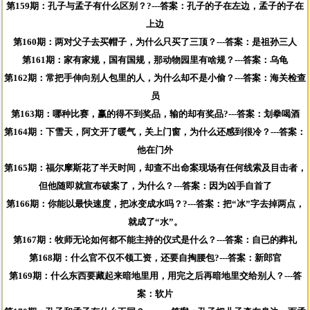
第159期：孔子与孟子有什么区别？?---答案：孔子的子在左边，孟子的子在
上边
第160期：两对父子去买帽子，为什么只买了三顶？---答案：是祖孙三人
第161期：家有家规，国有国规，那动物园里有啥规？---答案：乌龟
第162期：常把手伸向别人包里的人，为什么却不是小偷？---答案：海关检查
员
第163期：哪种比赛，赢的得不到奖品，输的却有奖品?---答案：划拳喝酒
第164期：下雪天，阿文开了暖气，关上门窗，为什么还感到很冷？---答案：
他在门外
第165期：福尔摩斯花了半天时间，却查不出命案现场有任何线索及目击者，
但他随即就宣布破案了，为什么？---答案：因为凶手自首了
第166期：你能以最快速度，把冰变成水吗？?---答案：把“冰”字去掉两点，
就成了“水”。
第167期：牧师无论如何都不能主持的仪式是什么？---答案：自已的葬礼
第168期：什么官不仅不领工资，还要自掏腰包?---答案：新郎官
第169期：什么东西要藏起来暗地里用，用完之后再暗地里交给别人？---答
案：软片