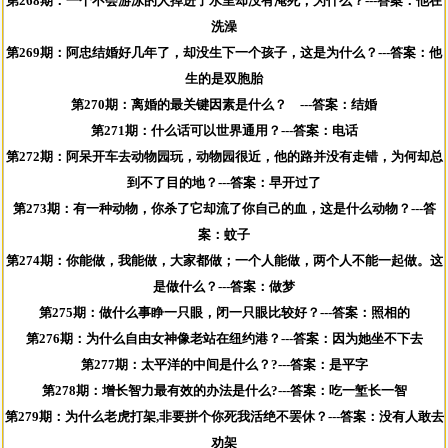
第268期：一个不会游泳的人掉进了水里却没有淹死，为什么？---答案：他在
洗澡
第269期：阿忠结婚好几年了，却没生下一个孩子，这是为什么？---答案：他
生的是双胞胎
第270期：离婚的最关键因素是什么？ ---答案：结婚
第271期：什么话可以世界通用？---答案：电话
第272期：阿呆开车去动物园玩，动物园很近，他的路并没有走错，为何却总
到不了目的地？---答案：早开过了
第273期：有一种动物，你杀了它却流了你自己的血，这是什么动物？---答
案：蚊子
第274期：你能做，我能做，大家都做；一个人能做，两个人不能一起做。这
是做什么？---答案：做梦
第275期：做什么事睁一只眼，闭一只眼比较好？---答案：照相的
第276期：为什么自由女神像老站在纽约港？---答案：因为她坐不下去
第277期：太平洋的中间是什么？?---答案：是平字
第278期：增长智力最有效的办法是什么?---答案：吃一堑长一智
第279期：为什么老虎打架,非要拼个你死我活绝不罢休？---答案：没有人敢去
劝架