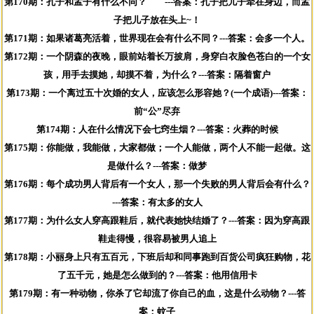
第170期：孔子和孟子有什么不同？ ---答案：孔子把儿子牵在身边，而孟
子把儿子放在头上~！
第171期：如果诸葛亮活着，世界现在会有什么不同？---答案：会多一个人。
第172期：一个阴森的夜晚，眼前站着长万披肩，身穿白衣脸色苍白的一个女
孩，用手去摸她，却摸不着，为什么？---答案：隔着窗户
第173期：一个离过五十次婚的女人，应该怎么形容她？(一个成语)---答案：
前“公”尽弃
第174期：人在什么情况下会七窍生烟？---答案：火葬的时候
第175期：你能做，我能做，大家都做；一个人能做，两个人不能一起做。这
是做什么？---答案：做梦
第176期：每个成功男人背后有一个女人，那一个失败的男人背后会有什么？
---答案：有太多的女人
第177期：为什么女人穿高跟鞋后，就代表她快结婚了？---答案：因为穿高跟
鞋走得慢，很容易被男人追上
第178期：小丽身上只有五百元，下班后却和同事跑到百货公司疯狂购物，花
了五千元，她是怎么做到的？---答案：他用信用卡
第179期：有一种动物，你杀了它却流了你自己的血，这是什么动物？---答
案：蚊子