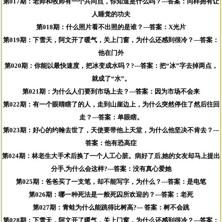
第017期：老师和牧师有一个共同点，你知道是什么吗？---答案：同样拥有让
人睡觉的功夫
第018期：什么照片看不出照的是谁？---答案：X光片
第019期：下雪天，阿文开了暖气，关上门窗，为什么还感到很冷？---答案：
他在门外
第020期：你能以最快速度，把冰变成水吗？?---答案：把“冰”字去掉两点，
就成了“水”。
第021期：为什么人们要到市场上去？---答案：因为市场不会来
第022期：有一个眼睛瞎了的人，走到山崖边上，为什么突然停住了然后往回
走？---答案：单眼瞎。
第023期：好心的约翰去世了，天使要带他上天堂，为什么他坚决不肯去？---
答案：他有恐高症
第024期：林老生大手术后换了一个人工心脏。病好了后,她的女友却马上提出
分手,为什么会这样?---答案：没有真心爱她
第025期：爸爸买了一支笔，却不能写字，为什么？---答案：是电笔
第026期：哪一种死法是一般死囚所欢迎的？---答案：老死
第027期：青蛙为什么能跳得比树高?--- 答案：树不会跳
第028期：下雪天，阿文开了暖气，关上门窗，为什么还感到很冷？---答案：