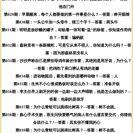
他在门外
第029期：早晨醒来，每个人都要做的第一件事是什么？---答案：睁开眼睛
第030期：一头公牛加一头母牛，猜三个字？---答案：两头牛
第031期：明明是放砂糖的罐子，却贴着一张写着“盐”的标签，你知道作用何
在？---答案：骗蚂蚁
第032期：森林里有一条眼镜蛇，可是它从来不咬人，你知道为什么吗？---答
案：因为那森林里没有人
第033期：沙沙声称自己是辨别母鸡年龄的专家，其绝招是用牙齿，为什么？
---答案：把鸡吃了亲口辨认母鸡的老嫩
第034期：进动物园后，最先看到的是哪种动物？---答案：人
第035期：生米不小心煮成熟饭时该怎么办？---答案：准备开饭
第036期：李主任早上刷牙的时侯一边刷一边大声唱歌，他是怎么做到的？---
答案：他刷的是假牙
第037期：为什么青蛙可以跳得比树高？---答案：树不会跳。
第038期：换心手术失败，医生问快要断气的病人有什么遗言要交代，你猜他
会说什么？?---答案：其实你不懂我的心
第039期：为什么青蛙可以跳得比树高？---答案：树不会跳。