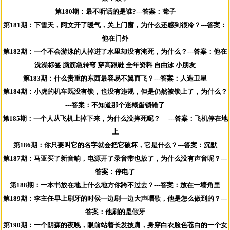
第180期：最不听话的是谁?---答案：聋子
第181期：下雪天，阿文开了暖气，关上门窗，为什么还感到很冷？---答案：
他在门外
第182期：一个不会游泳的人掉进了水里却没有淹死，为什么？---答案：他在
洗澡标签 脑筋急转弯 穿高跟鞋 全年资料 自由泳 小朋友
第183期：什么贵重的东西最容易不翼而飞？---答案：人造卫星
第184期：小虎的机车既没有锁，也没有违规，但是仍然被锁上了，为什么？
---答案：不知道那个迷糊蛋锁错了
第185期：一个人从飞机上掉下来，为什么没摔死呢？ ---答案：飞机停在地
上
第186期：你只要叫它的名字就会把它破坏，它是什么？---答案：沉默
第187期：马亚买了新音响，电源开了录音带也放了，为什么没有声音呢？---
答案：停电了
第188期：一本书放在地上什么地方你跨不过去？---答案：放在一墙角里
第189期：李主任早上刷牙的时侯一边刷一边大声唱歌，他是怎么做到的？---
答案：他刷的是假牙
第190期：一个阴森的夜晚，眼前站着长发披肩，身穿白衣脸色苍白的一个女