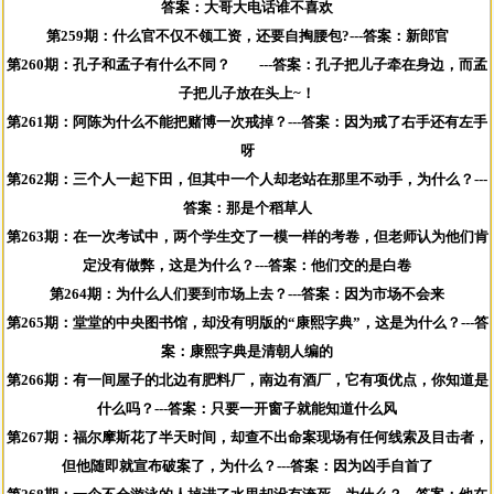
答案：大哥大电话谁不喜欢
第259期：什么官不仅不领工资，还要自掏腰包?---答案：新郎官
第260期：孔子和孟子有什么不同？ ---答案：孔子把儿子牵在身边，而孟
子把儿子放在头上~！
第261期：阿陈为什么不能把赌博一次戒掉？---答案：因为戒了右手还有左手
呀
第262期：三个人一起下田，但其中一个人却老站在那里不动手，为什么？---
答案：那是个稻草人
第263期：在一次考试中，两个学生交了一模一样的考卷，但老师认为他们肯
定没有做弊，这是为什么？---答案：他们交的是白卷
第264期：为什么人们要到市场上去？---答案：因为市场不会来
第265期：堂堂的中央图书馆，却没有明版的“康熙字典”，这是为什么？---答
案：康熙字典是清朝人编的
第266期：有一间屋子的北边有肥料厂，南边有酒厂，它有项优点，你知道是
什么吗？---答案：只要一开窗子就能知道什么风
第267期：福尔摩斯花了半天时间，却查不出命案现场有任何线索及目击者，
但他随即就宣布破案了，为什么？---答案：因为凶手自首了