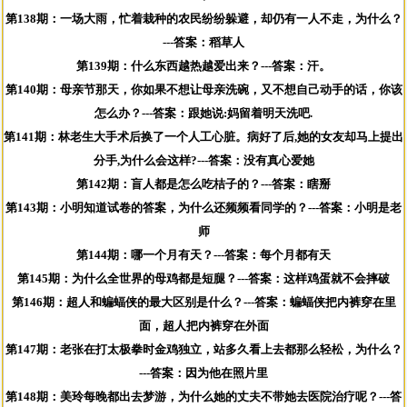
第138期：一场大雨，忙着栽种的农民纷纷躲避，却仍有一人不走，为什么？
---答案：稻草人
第139期：什么东西越热越爱出来？---答案：汗。
第140期：母亲节那天，你如果不想让母亲洗碗，又不想自己动手的话，你该
怎么办？---答案：跟她说:妈留着明天洗吧.
第141期：林老生大手术后换了一个人工心脏。病好了后,她的女友却马上提出
分手,为什么会这样?---答案：没有真心爱她
第142期：盲人都是怎么吃桔子的？---答案：瞎掰
第143期：小明知道试卷的答案，为什么还频频看同学的？---答案：小明是老
师
第144期：哪一个月有天？---答案：每个月都有天
第145期：为什么全世界的母鸡都是短腿？---答案：这样鸡蛋就不会摔破
第146期：超人和蝙蝠侠的最大区别是什么？---答案：蝙蝠侠把内裤穿在里
面，超人把内裤穿在外面
第147期：老张在打太极拳时金鸡独立，站多久看上去都那么轻松，为什么？
---答案：因为他在照片里
第148期：美玲每晚都出去梦游，为什么她的丈夫不带她去医院治疗呢？---答