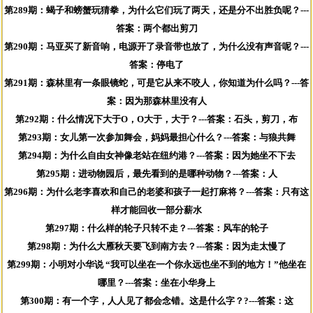
第289期：蝎子和螃蟹玩猜拳，为什么它们玩了两天，还是分不出胜负呢？---
答案：两个都出剪刀
第290期：马亚买了新音响，电源开了录音带也放了，为什么没有声音呢？---
答案：停电了
第291期：森林里有一条眼镜蛇，可是它从来不咬人，你知道为什么吗？---答
案：因为那森林里没有人
第292期：什么情况下大于O，O大于，大于？---答案：石头，剪刀，布
第293期：女儿第一次参加舞会，妈妈最担心什么？---答案：与狼共舞
第294期：为什么自由女神像老站在纽约港？---答案：因为她坐不下去
第295期：进动物园后，最先看到的是哪种动物？---答案：人
第296期：为什么老李喜欢和自己的老婆和孩子一起打麻将？---答案：只有这
样才能回收一部分薪水
第297期：什么样的轮子只转不走？---答案：风车的轮子
第298期：为什么大雁秋天要飞到南方去？---答案：因为走太慢了
第299期：小明对小华说 “我可以坐在一个你永远也坐不到的地方！”他坐在
哪里？---答案：坐在小华身上
第300期：有一个字，人人见了都会念错。这是什么字？?---答案：这