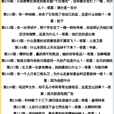
第210期：小吴称赞女朋友的新衣服“十分漂亮”，但却被女友打了一顿，为什
么？---答案：满分是一百分
第211期：有一种动物，你杀了它却流了你自己的血，这是什么动物？---答
案：蚊子
第212期：在一次考试中，两个学生交了一模一样的考卷，但老师认为他们肯
定没有做弊，这是为什么？---答案：他们交的是白卷
第213期：什么贵重的东西最容易不翼而飞？---答案：人造卫星
第214期：什么东西往上升永远掉不下来？---答案：年龄。
第215期：哪种比赛，赢的得不到奖品，输的却有奖品?---答案：划拳喝酒
第216期：制造日期与有效日期是同一天的产品是什么？---答案：当天的报纸
第217期：女儿第一次参加舞会，妈妈最担心什么？---答案：与狼共舞
第218期：有一个人只有三根头万，为什么在参加宴会时还要拔掉一根？---答
案：因为他想中分
第219期：电话声大作，却不见小华和哥哥去接电话，这是怎么回事？---答
案：因为那是电视广告
第220期：时钟敲了十三下,请问现在该做什么呢---答案：修理钟表
第221期：人在什么情况下会七窍生烟？---答案：火葬的时候
第222期：进动物园后，最先看到的是哪种动物？---答案：人