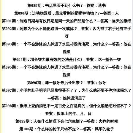
第089期：书店里买不到什么书 ?---答案：遗书
第090期：进动物园后，最先看到的是哪种动物？?---答案：人
第091期：制造日期与有效日期是同一天的产品是什么？---答案：当天的报纸
第092期：阿陈为什么不能把赌博一次戒掉？---答案：因为戒了右手还有左手
呀
第093期：一个不会游泳的人掉进了水里却没有淹死，为什么？---答案：他在
洗澡
第094期：增长智力最有效的办法是什么?---答案：吃一堑长一智
第095期：一个不会游泳的人掉进了水里却没有淹死，为什么？---答案：他在
洗澡
第096期：哪一颗牙最后长出来？---答案：假牙
第097期：小明的肚子明明已经胀得受不了了，为什么他还要不停地猛喝水？
---答案：他掉进河里了
第098期：报纸上登的消息不一定百分之百是真的，但什么消息绝对假不了？
---答案：报纸上的年、月、日
第099期：人在什么情况下会七窍生烟？---答案：火葬的时候
第100期：什么样的轮子只转不走？---答案：风车的轮子