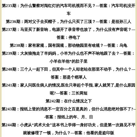
第235期：为什么警察对闯红灯的汽车司机视而不见？---答案：汽车司机没开
车
第236期：两对父子去买帽子，为什么只买了三顶？---答案：是祖孙三人
第237期：马亚买了新音响，电源开了录音带也放了，为什么没有声音呢？---
答案：停电了
第238期：家有家规，国有国规，那动物园里有啥规？---答案：乌龟
第239期：大灰狼拖走了羊妈妈，小羊为什么也不声不响地跟了去？---答案：
小羊在羊他*的肚子里
第240期：三个人一起下田，但其中一个人却老站在那里不动手，为什么？---
答案：那是个稻草人
第241期：家人问医生病人的情况,医生只举起个手指, 家人就哭了,是什么原因
呢?---答案：三长两短
第242期：在什么情况之下
第243期：报纸上登的消息不一定百分之百是真的，但什么消息绝对假不了?--
-答案：报纸上的年、月、日
第244期：小虎从“武术大全”这本书上学得一身好功夫，但是第一次路见不平
就被修理了一顿，为什么？---答案：他看的是盗印版