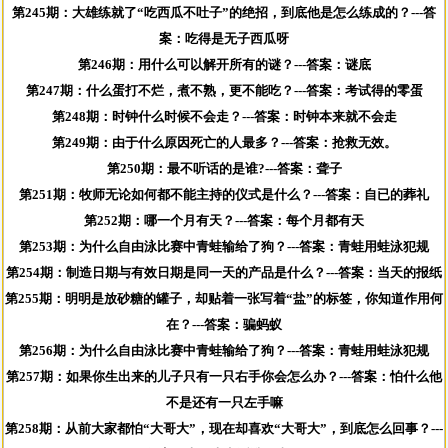
第245期：大雄练就了“吃西瓜不吐子”的绝招，到底他是怎么练成的？---答
案：吃得是无子西瓜呀
第246期：用什么可以解开所有的谜？---答案：谜底
第247期：什么蛋打不烂，煮不熟，更不能吃？---答案：考试得的零蛋
第248期：时钟什么时候不会走？---答案：时钟本来就不会走
第249期：由于什么原因死亡的人最多？---答案：抢救无效。
第250期：最不听话的是谁?---答案：聋子
第251期：牧师无论如何都不能主持的仪式是什么？---答案：自已的葬礼
第252期：哪一个月有天？---答案：每个月都有天
第253期：为什么自由泳比赛中青蛙输给了狗？---答案：青蛙用蛙泳犯规
第254期：制造日期与有效日期是同一天的产品是什么？---答案：当天的报纸
第255期：明明是放砂糖的罐子，却贴着一张写着“盐”的标签，你知道作用何
在？---答案：骗蚂蚁
第256期：为什么自由泳比赛中青蛙输给了狗？---答案：青蛙用蛙泳犯规
第257期：如果你生出来的儿子只有一只右手你会怎么办？---答案：怕什么他
不是还有一只左手嘛
第258期：从前大家都怕“大哥大”，现在却喜欢“大哥大”，到底怎么回事？---