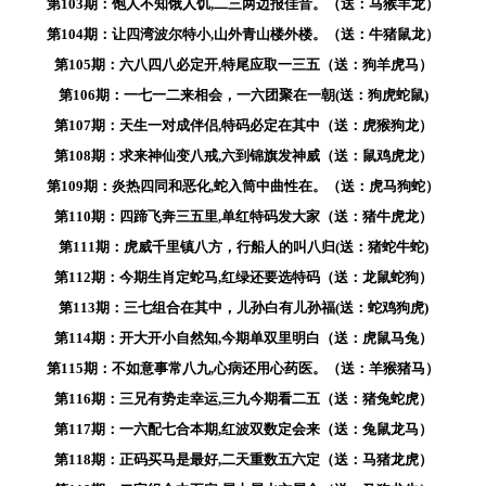
第103期：饱人不知饿人饥,二三两边报佳音。（送：马猴羊龙）
第104期：让四湾波尔特小,山外青山楼外楼。（送：牛猪鼠龙）
第105期：六八四八必定开,特尾应取一三五（送：狗羊虎马）
第106期：一七一二来相会，一六团聚在一朝(送：狗虎蛇鼠)
第107期：天生一对成伴侣,特码必定在其中（送：虎猴狗龙）
第108期：求来神仙变八戒,六到锦旗发神威（送：鼠鸡虎龙）
第109期：炎热四同和恶化,蛇入筒中曲性在。（送：虎马狗蛇）
第110期：四蹄飞奔三五里,单红特码发大家（送：猪牛虎龙）
第111期：虎威千里镇八方，行船人的叫八归(送：猪蛇牛蛇)
第112期：今期生肖定蛇马,红绿还要选特码（送：龙鼠蛇狗）
第113期：三七组合在其中，儿孙白有儿孙福(送：蛇鸡狗虎)
第114期：开大开小自然知,今期单双里明白（送：虎鼠马兔）
第115期：不如意事常八九,心病还用心药医。（送：羊猴猪马）
第116期：三兄有势走幸运,三九今期看二五（送：猪兔蛇虎）
第117期：一六配七合本期,红波双数定会来（送：兔鼠龙马）
第118期：正码买马是最好,二天重数五六定（送：马猪龙虎）