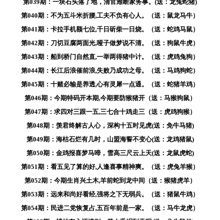
第039期：一块石头落了地，清官难断家务事。(送：龙兔蛇猪)
第040期：不为五斗米折腰,工夫不负有心人。（送：鼠龙马牛）
第041期：卡拉手机额七位,千日斫柴一日烧。（送：蛇鸡马鼠）
第042期：刀切豆腐两面光,哑子做梦说不清。（送：狗鼠牛虎）
第043期：船到桥门自然直,一举两得猪中计。（送：虎鸡兔狗）
第044期：长江后浪催前浪,失败乃成功之母。（送：马鸡狗蛇）
第045期：十赌必输是养透,心有灵犀一点通。（送：蛇猪羊鸡）
第046期：今期特码开本期,今期要防猴猪开（送：马猴狗鼠）
第047期：求四对三跟一五,三七合十鸡走三（送：虎鸡狗猴）
第048期：羡君终解古人心，深构十五时见虎(送：免牛马猪)
第049期：海枯石烂有几时，山盟海誓不变心(送：龙鸡猪鼠)
第050期：金鸡报喜梦马啼，雪高三尺云上天(送：龙鼠虎蛇)
第051期：看五见了算的好,人逢喜事精神爽。（送：虎兔羊猴）
第052期：今期生肖兴土木,羊前蛇到龙中间（送：猴猪虎羊）
第053期：远来和尚好看经,强将之下无弱兵。（送：猪鼠牛鸡）
第054期：民进二党恢复占,五百年前是一家。（送：马牛龙虎）