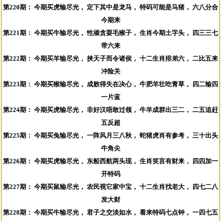
第220期： 今期买虎输尽光， 定下其中是龙马， 特码可能是马猪， 六八分合
今期来
第221期： 今期买牛输尽光， 性顽贪耍毛猴子， 生肖今期土字头， 四三三七
带六来
第222期： 今期买羊输尽光， 挟天子而令诸侯， 十二生肖排弟六， 二比五来
冲险关
第223期： 今期买猴输尽光， 成败得失在决心， 牛肥羊壮吃青草， 四二输四
一片蓝
第224期： 今期买虎输尽光， 非好汉唔敢过领， 牛羊成群出三二， 二五追赶
五反超
第225期： 今期买兔输尽光， 一阵风月三八秋， 蛇猪虎肖有参考， 三十出头
牛角尖
第226期： 今期买虎输尽光， 东船西航两头现， 生肖笑言有财来， 四四加一
开特码
第227期： 今期买鼠输尽光， 农民视它家中宝， 十二生肖找老大， 四七二八
发大财
第228期： 今期买牛输尽光， 君子之交淡如水， 看来特码七点钟， 一四七五