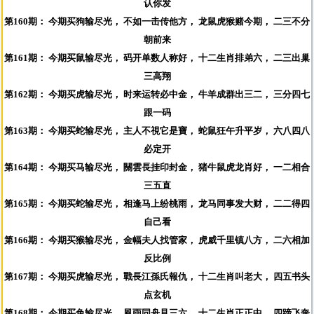
认你发
第160期： 今期买狗输尽光， 不如一击传他方， 龙鼠虎猴赌今期， 二三不分
朝前来
第161期： 今期买鼠输尽光， 码开单数人称好， 十二生肖排弟六， 二三出巢
三高翔
第162期： 今期买虎输尽光， 时来运转必中金， 牛羊成群出三二， 三分四七
跟一码
第163期： 今期买蛇输尽光， 主人不視它是寶， 蛇鼠狂午升平岁， 六八四八
必定开
第164期： 今期买马输尽光， 關雲長挂印封金， 猪牛鼠虎龙肖好， 一二相合
三五直
第165期： 今期买蛇输尽光， 相逢马上纷桃雨， 龙马同事发大财， 二二得四
自己看
第166期： 今期买猴输尽光， 金幅夫人找管家， 虎威千里镇八方， 二六相加
反比例
第167期： 今期买虎输尽光， 戰長江孫氏報仇， 十二生肖叫老大， 四五书头
点玄机
第168期： 今期买兔输尽光， 風雨同舟見三六， 十二生肖正正中， 四蹄飞奔