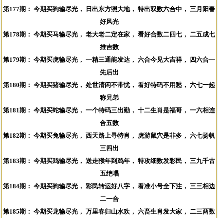
第177期： 今期买狗输尽光， 日出东方照大地， 特出双数六合中， 三月阳春
好风光
第178期： 今期买马输尽光， 老大老二定在家， 看好合数二四七， 二五成七
推吉数
第179期： 今期买虎输尽光， 一精三通能发达， 六合今见大吉祥， 四六合一
先后出
第180期： 今期买猪输尽光， 处世清闲不带忧， 看好特码不用愁， 六七一起
称兄弟
第181期： 今期买蛇输尽光， 一个特码三出勤， 十二生肖是福哥， 一六相连
合五数
第182期： 今期买兔输尽光， 西天路上寻特肖， 虎游鼠穴是非多， 六七扬帆
三四出
第183期： 今期买鸡输尽光， 送走猴年到鸡年， 特攻细数发彩民， 三九千古
五绝唱
第184期： 今期买狗输尽光， 彩民转运好八字， 看准小号全下注， 三三相边
二一合
第185期： 今期买龙输尽光， 万里春归山水欢， 六畜生肖发大家， 二三两数