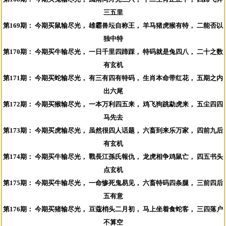
三五里
第169期： 今期买鼠输尽光， 雄霸兽坛自称王， 羊马猪虎猴有特， 二能否以
独中特
第170期： 今期买牛输尽光， 一日千里四蹄踩， 特码就是兔四八， 二十之数
有玄机
第171期： 今期买蛇输尽光， 有三有四有特码， 生肖本命带红花， 五期之内
出六尾
第172期： 今期买猴输尽光， 一本万利四五来， 鸡飞狗跳勐虎来， 五尘四四
马先去
第173期： 今期买虎输尽光， 虽然很四人话题， 六畜到来乐万家， 四前九后
有玄机
第174期： 今期买牛输尽光， 戰長江孫氏報仇， 龙虎相争鸡鼠亡， 四五书头
点玄机
第175期： 今期买牛输尽光， 一命惨死鬼易见， 六畜特码四条腿， 三前四后
五有意
第176期： 今期买猪输尽光， 豆蔻梢头二月初， 马上坐着食蛇客， 三四落户
不算空