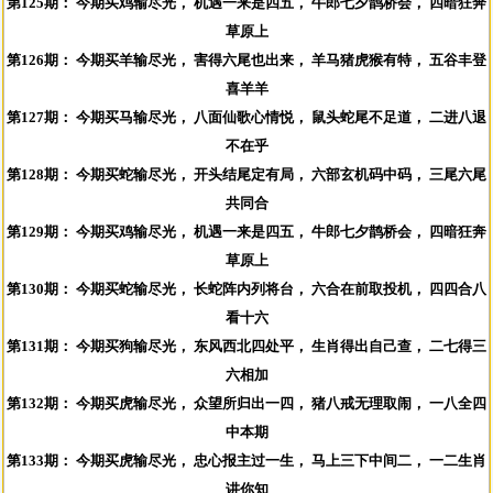
第125期： 今期买鸡输尽光， 机遇一来是四五， 牛郎七夕鹊桥会， 四暗狂奔
草原上
第126期： 今期买羊输尽光， 害得六尾也出来， 羊马猪虎猴有特， 五谷丰登
喜羊羊
第127期： 今期买马输尽光， 八面仙歌心情悦， 鼠头蛇尾不足道， 二进八退
不在乎
第128期： 今期买蛇输尽光， 开头结尾定有局， 六部玄机码中码， 三尾六尾
共同合
第129期： 今期买鸡输尽光， 机遇一来是四五， 牛郎七夕鹊桥会， 四暗狂奔
草原上
第130期： 今期买蛇输尽光， 长蛇阵内列将台， 六合在前取投机， 四四合八
看十六
第131期： 今期买狗输尽光， 东风西北四处平， 生肖得出自己查， 二七得三
六相加
第132期： 今期买虎输尽光， 众望所归出一四， 猪八戒无理取闹， 一八全四
中本期
第133期： 今期买虎输尽光， 忠心报主过一生， 马上三下中间二， 一二生肖
讲你知