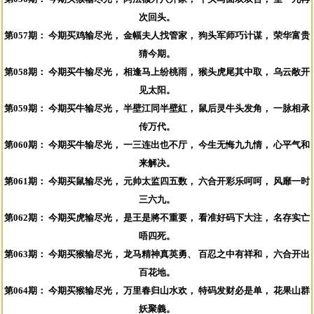
次回头。
第057期： 今期买鸡输尽光， 金幅夫人找管家， 狗头军师巧计谋， 荣华富贵
猜今期。
第058期： 今期买牛输尽光， 相逢马上纷桃雨， 猴头虎尾其中取， 乌云敞开
见太阳。
第059期： 今期买牛输尽光， 半壁江同半壁紅， 鼠后灵牛头发角， 一脉相承
传万代。
第060期： 今期买牛输尽光， 一三连出也不厅， 今生无悔九九情， 心平气和
来解决。
第061期： 今期买鼠输尽光， 元帅太监四五数， 六合开彩乐呵呵， 风靡一时
三六九。
第062期： 今期买虎输尽光， 是王是將不重要， 看准好码下大注， 名存实亡
唔四死。
第063期： 今期买猴输尽光， 龙马精神真英勇、 百忍之中有祥和， 六合开出
百花地。
第064期： 今期买猴输尽光， 万里春归山水欢， 特码发财必是单， 花果山群
妖聚義。