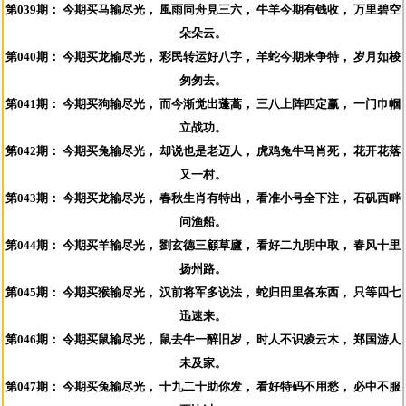
第039期： 今期买马输尽光， 風雨同舟見三六， 牛羊今期有钱收， 万里碧空
朵朵云。
第040期： 今期买龙输尽光， 彩民转运好八字， 羊蛇今期来争特， 岁月如梭
匆匆去。
第041期： 今期买狗输尽光， 而今渐觉出蓬蒿， 三八上阵四定赢， 一门巾帼
立战功。
第042期： 今期买兔输尽光， 却说也是老迈人， 虎鸡兔牛马肖死， 花开花落
又一村。
第043期： 今期买龙输尽光， 春秋生肖有特出， 看准小号全下注， 石矾西畔
问渔船。
第044期： 今期买羊输尽光， 劉玄德三顧草廬， 看好二九明中取， 春风十里
扬州路。
第045期： 今期买猴输尽光， 汉前将军多说法， 蛇归田里各东西， 只等四七
迅速来。
第046期： 令期买鼠输尽光， 鼠去牛一醉旧岁， 时人不识凌云木， 郑国游人
未及家。
第047期： 今期买兔输尽光， 十九二十助你发， 看好特码不用愁， 必中不服