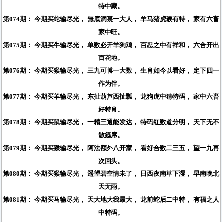
特中藏。
第074期： 今期买蛇输尽光， 無底洞裏一大人， 羊马猪虎猴有特， 家有六畜
家中旺。
第075期： 今期买牛输尽光， 单数必开羊狗鸡， 百忍之中有祥和， 六合开出
百花地。
第076期： 今期买猴输尽光， 三九可博一大数， 生肖如今以看好， 定下四一
作为伴。
第077期： 今期买羊输尽光， 东扯葫芦西扯瓢， 龙狗虎中猜特码， 家中六畜
好特肖。
第078期： 今期买鼠输尽光， 一精三通能发达， 特码红数道分明， 天下无不
散筵席。
第079期： 今期买猴输尽光， 阿法额外八开家， 看好合数二三五， 望一九再
次回头。
第080期： 今期买猴输尽光， 遥望碧空情未了， 日西夜南草下湿， 早南晚北
天无雨。
第081期： 今期买马输尽光， 天大地大我最大， 龙前蛇后二中特， 有福之人
中特码。