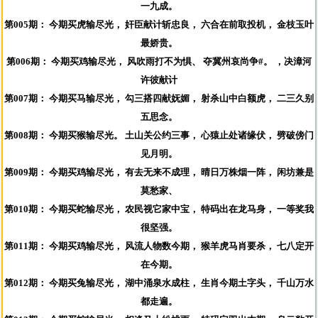
一九成。
第005期： 今期买虎输尽光， 奸臣献计斩忠良， 六合在前取投机， 金枝玉叶
最娇贵。
第006期： 今期买鸡输尽光， 风吹雨打不为惧、 夺冀州哀尚争#。 ，决漳河
许彼献计
第007期： 今期买马输尽光， 勾三搭四献妩媚， 射杀山中白额虎， 二三久别
五思念。
第008期： 今期买猴输尽光。 土山关公约三事， 心猿止处诸缘伏， 劈破傍门
见月明。
第009期： 今期买鸡输尽光， 有去无来不成理， 晴日万株烟一阵， 闲坊兼是
莫愁家、
第010期： 今期买蛇输尽光， 农民视它家中宝， 特码出在龙马身， 一等奖我
很坚强。
第011期： 今期买鸡输尽光， 风流人物数今期， 猴羊虎马肖要杀， 七八定开
在今期。
第012期： 今期买兔输尽光， 湖中涌泉水成柱， 生肖今期土字头， 千山万水
都走遍。