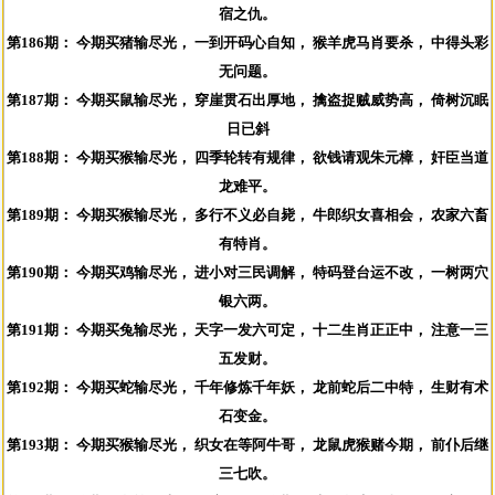
宿之仇。
第186期： 今期买猪输尽光， 一到开码心自知， 猴羊虎马肖要杀， 中得头彩
无问题。
第187期： 今期买鼠输尽光， 穿崖贯石出厚地， 擒盗捉贼威势高， 倚树沉眠
日已斜
第188期： 今期买猴输尽光， 四季轮转有规律， 欲钱请观朱元樟， 奸臣当道
龙难平。
第189期： 今期买猴输尽光， 多行不义必自毙， 牛郎织女喜相会， 农家六畜
有特肖。
第190期： 今期买鸡输尽光， 进小对三民调解， 特码登台运不改， 一树两穴
银六两。
第191期： 今期买兔输尽光， 天字一发六可定， 十二生肖正正中， 注意一三
五发财。
第192期： 今期买蛇输尽光， 千年修炼千年妖， 龙前蛇后二中特， 生财有术
石变金。
第193期： 今期买猴输尽光， 织女在等阿牛哥， 龙鼠虎猴赌今期， 前仆后继
三七吹。