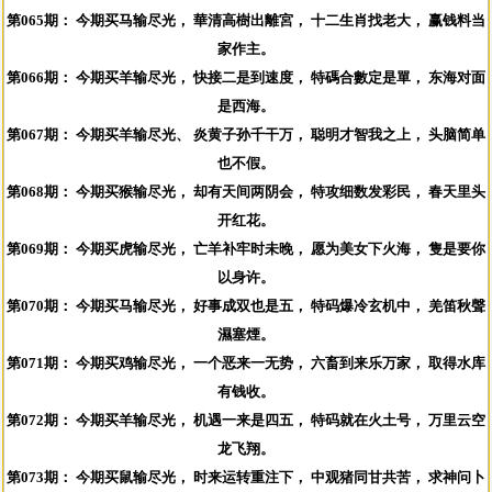
第065期： 今期买马输尽光， 華清高樹出離宮， 十二生肖找老大， 赢钱料当
家作主。
第066期： 今期买羊输尽光， 快接二是到速度， 特碼合數定是單， 东海对面
是西海。
第067期： 今期买羊输尽光、 炎黄子孙千干万， 聪明才智我之上， 头脑简单
也不假。
第068期： 今期买猴输尽光， 却有天间两阴会， 特攻细数发彩民， 春天里头
开红花。
第069期： 今期买虎输尽光， 亡羊补牢时未晚， 愿为美女下火海， 隻是要你
以身许。
第070期： 今期买马输尽光， 好事成双也是五， 特码爆冷玄机中， 羌笛秋聲
濕塞煙。
第071期： 今期买鸡输尽光， 一个恶来一无势， 六畜到来乐万家， 取得水库
有钱收。
第072期： 今期买羊输尽光， 机遇一来是四五， 特码就在火土号， 万里云空
龙飞翔。
第073期： 今期买鼠输尽光， 时来运转重注下， 中观猪同甘共苦， 求神问卜