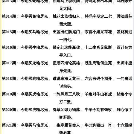
第013期： 今期买蛇输尽光， 相逢马上纷桃雨， 特码定双出本期， 乌云敞开
见太阳。
第014期： 今期买兔输尽光， 桃花太监找妇人， 特码今期定二七， 護法設莊
留大聖。
第015期： 今期买马输尽光， 出蓝出红防尾门， 东宫小姐采荷花， 发财莫过
一四七。
第016期： 今期买牛输尽光， 锁定红珠能赢你， 十二生肖见鼠影， 百计各方
寻入口。
第017期： 今期买龙输尽光， 伍湖四海论英雄， 既生周瑜何生亮， 出师未捷
身先死。
第018期： 今期买狗输尽光， 谁说东海无龙王， 六合有码今期开， 一句鬼话
说前头。
第019期： 今期买虎输尽光， 一阵风月三八秋， 羊角对牛山有虎， 钻角小专
打二数。
第020期： 今期买虎输尽光， 春草又绿万物苏， 牛羊今期有钱收， 好心做了
驴肝肺。
第021期： 今期买马输尽光， 一生寒霜苦命人， 牛龙狗猪出一肖， 十六最绿
势必赢。