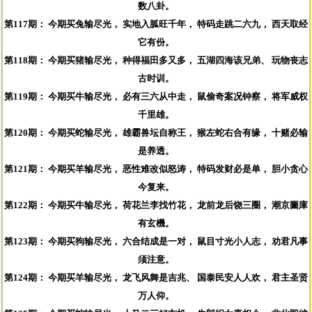
数八卦。
第117期： 今期买兔输尽光， 实地入胍旺千年， 特码走跳二六九， 西天取经
它有份。
第118期： 今期买猪输尽光， 种得福田多又多， 五湖四海该兄弟、 玩物丧志
古时训。
第119期： 今期买牛输尽光， 必有三六从中走， 鼠偷奇案况钟察， 将军威权
千里雄。
第120期： 今期买蛇输尽光， 雄霸兽坛自称王， 猴左蛇右合有缘， 十赌必输
是养透。
第121期： 今期买羊输尽光， 恶性难改似怒涛， 特码发财必是单， 胆小贪心
今复来。
第122期： 今期买牛输尽光， 荷花兰李找竹花， 龙前龙后饶三圈， 潮京圖庫
有玄機。
第123期： 今期买狗输尽光， 六合结成是一对， 鼠目寸光小人志， 劝君凡事
须注意。
第124期： 今期买羊输尽光， 龙飞风舞是吉兆、 国泰民安人人欢， 君主圣贤
万人仰。