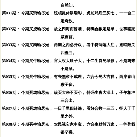
自然知。
第031期： 今期买鸡输尽光， 统领昆休添瑞彩， 虎前鸡后三买七， 一一合二
定奇数。
第032期： 今期买虎输尽光， 放之四海而皆准， 特碼合數定是單， 世事磋跎
戚自首。
第033期： 今期买狗输尽光， 两期之内必开双， 看中特码落大注， 遂唱阳关
四叠曲。
第034期： 今期买牛输尽光， 官大权大肚子大， 十二生肖见鼠影， 不是鸡来
不是鼠。
第035期： 今期买牛输尽光， 有去無來不成理， 六合今见大吉祥， 两岸青山
猴子多。
第036期： 今期买鸡输尽光， 该买大来不买小， 特码生肖大泽土， 子午相冲
三合出。
第037期： 今期买鸡输尽光， 一日千里四蹄踩， 看好合数一三五， 拒人于千
里之外。
第038期： 今期买牛输尽光， 农民视它家中宝， 六合生财益万家， 一等奖我
很坚强。