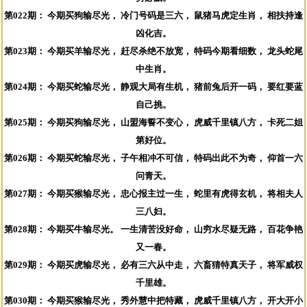
第022期： 今期买狗输尽光， 冷门号码是三六， 鼠猪马虎定生肖， 相扶持逢
凶化吉。
第023期： 今期买羊输尽光， 赶尽杀绝不放宽， 特码今期看细数， 龙头蛇尾
中生肖。
第024期： 今期买蛇输尽光， 静观大局有生机， 猪前兔后开一码， 要红要蓝
自己挑。
第025期： 今期买狗输尽光， 山盟海誓不变心， 虎威千里镇八方， 卡死二姐
第好位。
第026期： 今期买蛇输尽光， 子午相冲不可信， 特码出此不为奇， 仰首一六
问青天。
第027期： 今期买猴输尽光， 忠心报主过一生， 蛇里有虎得玄机， 将相夫人
三八妇。
第028期： 今期买牛输尽光。 一生清苦没好命， 山穷水尽疑无路， 百花争艳
又一春。
第029期： 今期买虎输尽光， 必有三六从中走， 六畜猜特真天子， 将军威权
千里雄。
第030期： 今期买猴输尽光， 秀外慧中把特藏， 虎威千里镇八方， 开大开小