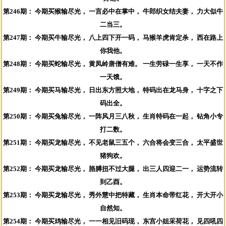
第246期： 今期买猴输尽光， 一言必中在掌中， 牛郎织女结夫妻， 力大似牛
二当三。
第247期： 今期买牛输尽光， 八上四下开一码， 马猴羊虎肯定杀， 西在路上
你我他。
第248期： 今期买蛇输尽光， 黄凤岭唐僧有难。 一生劳碌一生享， 一天不作
一天饿。
第249期： 今期买马输尽光， 日出东方照大地， 特码出在龙马身， 十字之下
码出全。
第250期： 今期买兔输尽光， 一阵风月三八秋， 生肖特码在一起， 钻角小专
打二数。
第251期： 今期买龙输尽光， 不见老鼠三五个， 六合将会变三合， 太平盛世
猪狗欢。
第252期： 今期买龙输尽光， 胳膊扭不过大腿， 出三人四迎二一， 运势流转
到乙酉。
第253期： 今期买龙输尽光， 秀外慧中把特藏， 生肖本命带红花， 开大开小
自然知。
第254期： 今期买鸡输尽光， 一一相见旧码现， 东宫小姐采荷花， 见四吼四