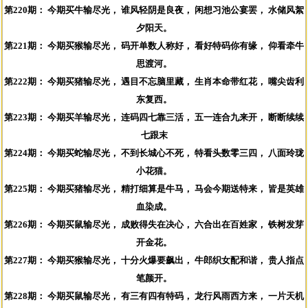
第220期： 今期买牛输尽光， 谁风轻阴是良夜， 闲想习池公宴罢， 水储风絮
夕阳天。
第221期： 今期买猴输尽光， 码开单数人称好， 看好特码你有缘， 仰看牵牛
思渡河。
第222期： 今期买猪输尽光， 遇目不忘脑里藏， 生肖本命带红花， 嘴尖齿利
东复西。
第223期： 今期买羊输尽光， 连码四七靠三活， 五一连合九来开， 断断续续
七跟末
第224期： 今期买蛇输尽光， 不到长城心不死， 特看头数零三四， 八面玲珑
小花猫。
第225期： 今期买猪输尽光， 精打细算是牛马， 马会今期送特来， 皆是英雄
血染成。
第226期： 今期买鼠输尽光， 成败得失在决心， 六合出在百姓家， 铁树发芽
开金花。
第227期： 今期买猴输尽光， 十分火爆要飙出， 牛郎织女配和谐， 贵人指点
笔颜开。
第228期： 今期买鼠输尽光， 有三有四有特码， 龙行风雨西方来， 一片天机