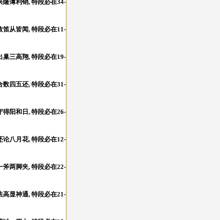
隆薄利销, 特段必在34-
笛从皆闻, 特段必在11-
巢三高翔, 特段必在19-
数四五还, 特段必在31-
得阳和日, 特段必在26-
论八月花, 特段必在12-
斧两脚夹, 特段必在22-
高显神通, 特段必在21-