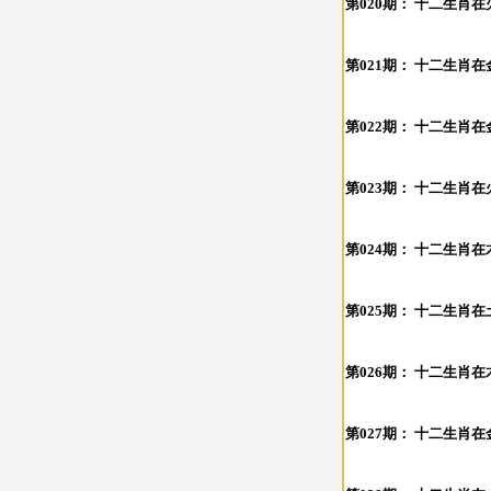
第020期： 十二生肖在
第021期： 十二生肖在
第022期： 十二生肖在
第023期： 十二生肖在
第024期： 十二生肖在
第025期： 十二生肖在
第026期： 十二生肖在
第027期： 十二生肖在