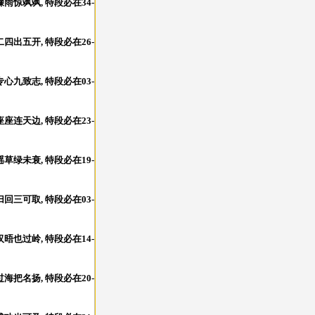
雨惊飒飒, 特段必在34-
四出五开, 特段必在26-
心九致志, 特段必在03-
座连天边, 特段必在23-
草绿未衰, 特段必在19-
回三可取, 特段必在03-
晤也过岭, 特段必在14-
海把名扬, 特段必在20-