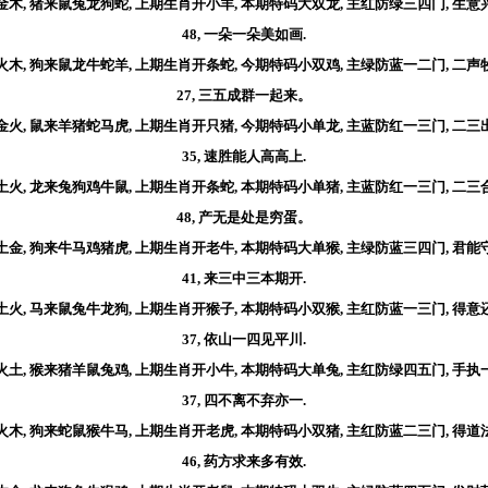
金木, 猪来鼠兔龙狗蛇, 上期生肖开小羊, 本期特码大双龙, 主红防绿三四门, 生意兴
48, 一朵一朵美如画.
火木, 狗来鼠龙牛蛇羊, 上期生肖开条蛇, 今期特码小双鸡, 主绿防蓝一二门, 二声牧
27, 三五成群一起来。
金火, 鼠来羊猪蛇马虎, 上期生肖开只猪, 今期特码小单龙, 主蓝防红一三门, 二三出
35, 速胜能人高高上.
土火, 龙来兔狗鸡牛鼠, 上期生肖开条蛇, 本期特码小单猪, 主蓝防红一三门, 二三合
48, 产无是处是穷蛋。
土金, 狗来牛马鸡猪虎, 上期生肖开老牛, 本期特码大单猴, 主绿防蓝三四门, 君能守
41, 来三中三本期开.
土火, 马来鼠兔牛龙狗, 上期生肖开猴子, 本期特码小双猴, 主红防蓝一三门, 得意还
37, 依山一四见平川.
火土, 猴来猪羊鼠兔鸡, 上期生肖开小牛, 本期特码大单兔, 主红防绿四五门, 手执一
37, 四不离不弃亦一.
火木, 狗来蛇鼠猴牛马, 上期生肖开老虎, 本期特码小双猪, 主红防蓝二三门, 得道法
46, 药方求来多有效.