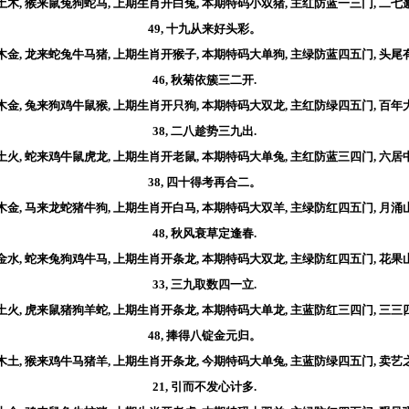
土木, 猴来鼠兔狗蛇马, 上期生肖开白兔, 本期特码小双猪, 主红防蓝一三门, 二七邂
49, 十九从来好头彩。
木金, 龙来蛇兔牛马猪, 上期生肖开猴子, 本期特码大单狗, 主绿防蓝四五门, 头尾有
46, 秋菊依簇三二开.
木金, 兔来狗鸡牛鼠猴, 上期生肖开只狗, 本期特码大双龙, 主红防绿四五门, 百年大
38, 二八趁势三九出.
土火, 蛇来鸡牛鼠虎龙, 上期生肖开老鼠, 本期特码大单兔, 主红防蓝三四门, 六居中
38, 四十得考再合二。
木金, 马来龙蛇猪牛狗, 上期生肖开白马, 本期特码大双羊, 主绿防红四五门, 月涌山
48, 秋风衰草定逢春.
金水, 蛇来兔狗鸡牛马, 上期生肖开条龙, 本期特码大双龙, 主绿防红四五门, 花果山
33, 三九取数四一立.
土火, 虎来鼠猪狗羊蛇, 上期生肖开条龙, 本期特码大单龙, 主蓝防红三四门, 三三四
48, 捧得八锭金元归。
木土, 猴来鸡牛马猪羊, 上期生肖开条龙, 今期特码大单兔, 主蓝防绿四五门, 卖艺之
21, 引而不发心计多.