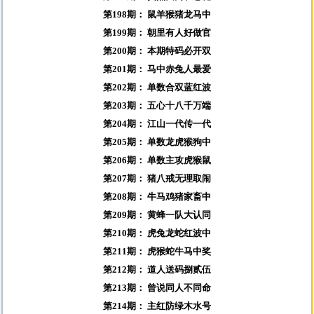
第198期： 鼠羊猴猪龙马中
第199期： 朝里有人好做官
第200期： 本期特码必开双
第201期： 马中赤兔人最爱
第202期： 单数合双蓝红波
第203期： 五心十八千万端
第204期： 江山一代传一代
第205期： 单数龙虎猴狗中
第206期： 单数主攻虎猴鼠
第207期： 猪八戒无理取闹
第208期： 牛马鸡猪家畜中
第209期： 黄蜂一队大认同
第210期： 虎兔龙蛇红波中
第211期： 虎猴蛇牛马中奖
第212期： 道人送码捌贰伍
第213期： 曾说同人不同命
第214期： 主红防绿木水号