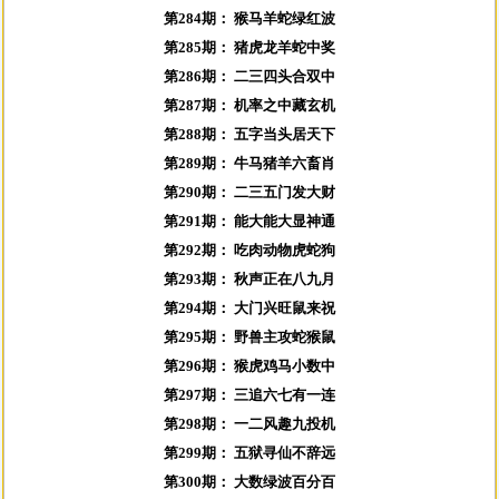
第284期： 猴马羊蛇绿红波
第285期： 猪虎龙羊蛇中奖
第286期： 二三四头合双中
第287期： 机率之中藏玄机
第288期： 五字当头居天下
第289期： 牛马猪羊六畜肖
第290期： 二三五门发大财
第291期： 能大能大显神通
第292期： 吃肉动物虎蛇狗
第293期： 秋声正在八九月
第294期： 大门兴旺鼠来祝
第295期： 野兽主攻蛇猴鼠
第296期： 猴虎鸡马小数中
第297期： 三追六七有一连
第298期： 一二风趣九投机
第299期： 五狱寻仙不辞远
第300期： 大数绿波百分百