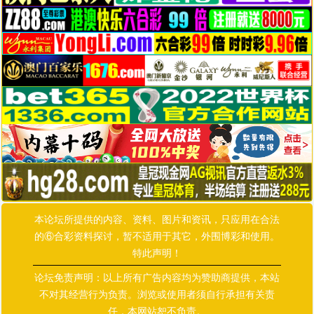
本论坛所提供的内容、资料、图片和资讯，只应用在合法
的⑥合彩资料探讨，暂不适用于其它，外围博彩和使用。
特此声明！
论坛免责声明：以上所有广告内容均为赞助商提供，本站
不对其经营行为负责。浏览或使用者须自行承担有关责
任，本网站恕不负责。