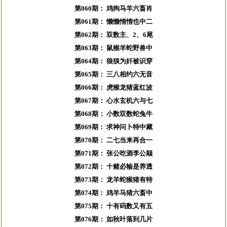
第060期： 鸡狗马羊六畜肖
第061期： 懒懒惰惰也中二
第062期： 双数主、2、6尾
第063期： 鼠猴羊蛇野兽中
第064期： 狼狈为奸被识穿
第065期： 三八相约六无音
第066期： 虎猴龙猪蓝红波
第067期： 心水玄机六与七
第068期： 小数双数蛇兔牛
第069期： 求神问卜特中藏
第070期： 二七当来再合一
第071期： 张公吃酒李公颠
第072期： 十赌必输是养透
第073期： 龙羊蛇猴猪有特
第074期： 鸡羊马猪六畜中
第075期： 十有码数又有五
第076期： 如秋叶落到几片