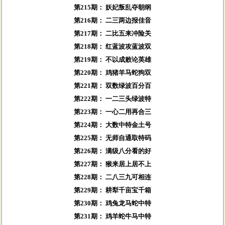
第215期： 妖妃叛乱夺朝纲
第216期： 二三两边报佳音
第217期： 二比五来冲险关
第218期： 红蓝波攻蓝波双
第219期： 不以成败论英雄
第220期： 鸡猪羊马蛇狗双
第221期： 双数绿波百分百
第222期： 一二三头绿波特
第223期： 一心二用再合三
第224期： 大数中特金土号
第225期： 无师自通取特码
第226期： 满级八分看的好
第227期： 猴来居上居不上
第228期： 二八三九可相连
第229期： 耕犁千亩宝千箱
第230期： 鸡兔龙马蛇中特
第231期： 鸡羊蛇牛马中特