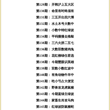
第129期： 开韩沪上五大区
第130期： 命里有时终须有
第131期： 三五开出四六博
第132期： 水土木号大数中
第133期： 小数中特红绿波
第134期： 平码慢慢去推敲
第138期： 三六火拼二五七
第136期： 大数双数猪鸡兔
第138期： 花红柳绿任君选
第138期： 今期慧眼识英雄
第139期： 双数小数红波中
第140期： 有角动物牛羊中
第141期： 吃小亏占大便宜
第142期： 野兽攻龙虎鼠猴
第143期： 今期蓝绿主绿波
第144期： 家畜生肖攻马狗
第145期： 红绿波防鼠猴蛇