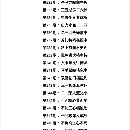
第232期： 牛马龙蛇主牛肖
第233期： 三五成群二六伴
第234期： 野兽生肖龙虎兔
第235期： 山光水色二二四
第236期： 二三四头绿波中
第237期： 冷门特码在图中
第238期： 路上有贼不要近
第239期： 鼠狗猴虎猪中特
第240期： 六来每次讲德课
第241期： 马羊鼠蛇猪兔牛
第242期： 双喜临门福星到
第243期： 三一相逢五掌杯
第244期： 二一荣火流光小
第245期： 当面输心背面笑
第246期： 不能三心幅波动
第247期： 牛兄猴弟反成敌
第248期： 不到乌江心不死