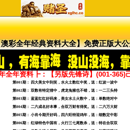
【澳彩全年经典资料大全】免费正版大公
6年全年资料┣：【另版先锋诗】(001-365)
第001期： 四大美女中到笑，水火土数红中奖，送：红波一波中
第002期： 双数有特定猜中，虎龙兔猴也不错，送：一二三头特
第003期： 蓝蓝红红好码来，美女水土火数中，送：单数绝对中
第004期： 二六成名好本事，合双万财有得奖。送：二六万大财
第005期： 小肖今期开好码，四六旺特迎鸡年，送：细数定中彩
第006期： 红绿特色中国有，火行三七尾数杀，送：特在合双双