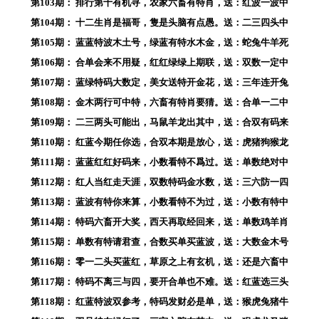
第103期： 排行第十有机寻，农家六畜有特肖，送：红波一波中
第104期： 十二生肖是福哥，隻是头脑有点愚。送：二三四头中
第105期： 蓝蓝特波木土号，绿蓝有特水木金，送：蛇兔牛羊死
第106期： 合单会来不用疑，红红绿绿上期联，送：双数一定中
第107期： 蓝绿特码大数定，美女送特开金花，送：三年连开兔
第108期： 金木两行可中特，六畜有特肖要猜。送：合单一二中
第109期： 二三两头可能出，马鼠羊龙出其中，送：合双有码来
第110期： 红蓝今期任你选，合双本期是放心，送：虎猪狗猴龙
第111期： 蓝蓝红红好码来，小数看特不爲过。送：单数绝对中
第112期： 红人当红走天涯，双数特码金水数，送：三六防一四
第113期： 蓝波有特你来算，小数看特不为过，送：小数有特中
第114期： 特码六畜开大奖，西天再取经回来，送：单数鸡羊肖
第115期： 单数有特请君查，合数买单买蓝波，送：大数金木号
第116期： 零一二头买蓝红，草原之上有玄机，送：还是六畜中
第117期： 特码不离三与四，要开合单也不难。送：红蓝选三头
第118期： 红蓝特波双参考，特码发财必是单，送：猴虎兔猪牛