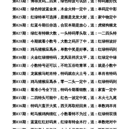
第023期： 博得灵码二四来，绿色特波可试防，送：特码最好找
第024期： 绿色特波蓝金来，木金火特一定中，送：单码定中彩
第025期： 红绿特单可选择，是猴是龙发大财，送：家中物定中
第026期： 红蓝今期任你选，合双本期是放心，送：虎猪狗猴龙
第027期： 绿红有特睇大数，一头特码零头取，送：一二四头特
第028期： 今期就看小数号，大数之码开了中，送：红绿特波好
第029期： 鸡马猪猴应爲杀，单数中奖是好事。送：红绿特码到
第030期： 火金红绿猜特码，龙凤呈祥庆太平，送：红绿定中绿
第031期： 小数特号还可以，不吃五谷吃青草，送：就是小数中
第032期： 龙鼠猴马蛇肖特，特码就在火土号，送：单肖有特码
第033期： 鸡马猪猴应爲杀，零一二头一定中，送：红绿特码到
第034期： 看准小号全下注，特码今期看细数，送：家畜一定中
第035期： 二四特头可能中，红色一波定中奖，送：木火七九尾
第036期： 特码六畜开大奖，西天再取经回来，送：单数鸡羊肖
第037期： 蛇马猴鸡狗猜红，小数看特不为过，送：红绿特双强
第038期： 蓝蓝红红好码来，红绿有特金木行，送：单数绝对中